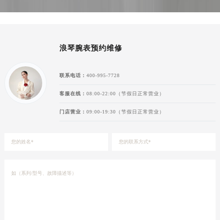
新疆维吾尔自治区阜康市博峰路浪琴售后服务中心（需提前预约）
新疆维吾尔自治区哈密市伊州区建国北路浪琴售后服务中心（需提前预约）
新疆维吾尔自治区和田市和田市北京西路浪琴售后服务中心（需提前预约）
浪琴腕表预约维修
新疆维吾尔自治区胡杨河市胡杨河市胡杨路浪琴售后服务中心（需提前预约）
新疆维吾尔自治区霍尔果斯市亚欧北路浪琴售后服务中心（需提前预约）
联系电话：
400-995-7728
新疆维吾尔自治区喀什市解放北路浪琴售后服务中心（需提前预约）
新疆维吾尔自治区可克达拉市幸福路浪琴售后服务中心（需提前预约）
客服在线：
08:00-22:00（节假日正常营业）
新疆维吾尔自治区克拉玛依市克拉玛依区友谊路浪琴售后服务中心（需提前预约）
门店营业：
09:00-19:30（节假日正常营业）
新疆维吾尔自治区库车市库车市文化东路浪琴售后服务中心（需提前预约）
新疆维吾尔自治区库尔勒市库尔勒市人民东路浪琴售后服务中心（需提前预约）
新疆维吾尔自治区奎屯市团结西街浪琴售后服务中心（需提前预约）
新疆维吾尔自治区昆玉市昆泉街浪琴售后服务中心（需提前预约）
新疆维吾尔自治区沙湾市三道河子镇世纪大道南路浪琴售后服务中心（需提前预约）
新疆维吾尔自治区石河子市北二路浪琴售后服务中心（需提前预约）
新疆维吾尔自治区双河市光明路浪琴售后服务中心（需提前预约）