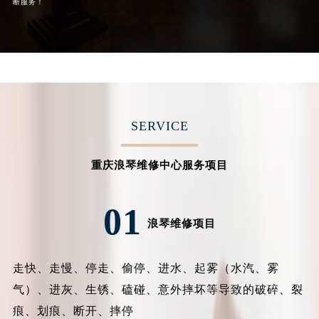
断服务！
安徽省马鞍山市雨山区湖南西路浪琴售后服务中心（需提前预约）
安徽省宿州市埇桥区人民中路浪琴售后服务中心（需提前预约）
安徽省铜陵市铜官区石城大道浪琴售后服务中心（需提前预约）
安徽省芜湖市镜湖区中山路步行街浪琴售后服务中心（需提前预约）
安徽省宣城市宣州区叠嶂西路浪琴售后服务中心（需提前预约）
福建省龙岩市新罗区九一南路浪琴售后服务中心（需提前预约）
SERVICE
福建省南平市建阳区人民西路浪琴售后服务中心（需提前预约）
福建省宁德市蕉城区天湖东路浪琴售后服务中心（需提前预约）
重庆浪琴维修中心服务项目
福建省莆田市城厢区霞林街道荔华东大道浪琴售后服务中心（需提前预约）
福建省三明市三元区东乾二路浪琴售后服务中心（需提前预约）
01
浪琴维修项目
福建省漳州市龙文区步港路浪琴售后服务中心（需提前预约）
江苏省常州市新北区龙锦路1590号现代传媒中心5号楼10层1008室浪琴售后服务中心（需提前预约）
江苏省淮安市清江浦区淮海北路浪琴售后服务中心（需提前预约）
走快、走慢、停走、偷停、进水、起雾（水汽、雾
江苏省连云港市海州区通灌北路浪琴售后服务中心（需提前预约）
气）、进灰、生锈、磕碰、意外摔坏等导致的破碎、裂
江苏省南京市秦淮区中山南路1号南京中心22层22-C1-C3室浪琴售后服务中心（需提前预约）
痕、划痕、断开、摔停