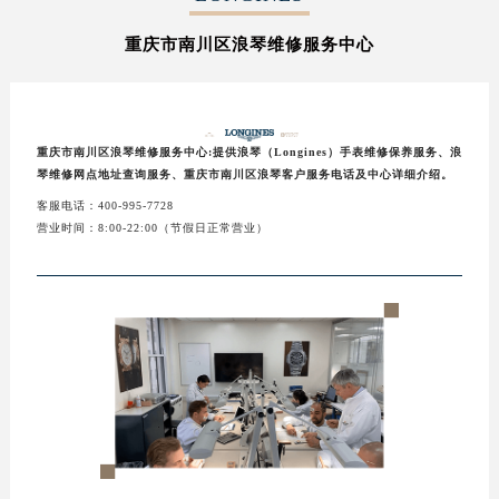
宁波市江北区大闸南路500号来福士广场办公楼20层2009室（需提前预约）
杭州市上城区钱江路1366号华润大厦A座5层503-5室（需提前预约）
重庆市南川区浪琴维修服务中心
金华市金东区东市南街777号金华万达广场4号楼22楼2209室（需提前预约）
绍兴市越城区胜利东路379号世茂天际中心写字楼8层805室（需提前预约）
嘉兴市南湖区广益路705号嘉兴世界贸易中心A座13层1304室（需提前预约）
重庆市南川区浪琴维修服务中心:提供浪琴（Longines）手表维修保养服务、浪
南昌市红谷滩新区红谷中大道998号绿地双子塔（中央广场）A1座办公楼14层14-07室（需提前预约）
琴维修网点地址查询服务、重庆市南川区浪琴客户服务电话及中心详细介绍。
济南市历下区经十路11111号华润中心写字楼（万象城）15层1508室（需提前预约）
客服电话：400-995-7728
营业时间：8:00-22:00（节假日正常营业）
广州市天河区天河路230号万菱汇国际中心A塔7层704室（需提前预约）
广州市越秀区环市东路371-375号世界贸易中心大厦南塔15层1507室（需提前预约）
深圳市罗湖区深南东路5001号华润大厦17层1701室（需提前预约）
惠州市惠城区江北文昌一路7号华贸大厦（华贸天地）1座30层30-05室（需提前预约）
厦门市思明区湖滨东路95号万象城华润大厦B座11层1104室（需提前预约）
福州市晋安区竹屿路6号东二环泰禾广场2号楼5层509室（需提前预约）
成都市锦江区人民东路6号SAC东原中心24层2406B室（需提前预约）
重庆市江北区观音桥步行街2号融恒时代广场9层902室（需提前预约）