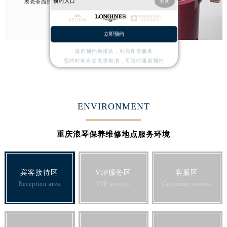
预约入口
关闭
表壳全面拆卸
澳门省路氹城市金光大道浪琴售后服务中心（需提前预约）
澳门特别行政区望德堂区塔石广场浪琴售后服务中心（需提前预约）
立即预约
福建省福州市晋安区竹屿路6号东二环泰禾广场2号楼5层509室浪琴售后服务中心（需提前预约）
提前预约免排队，到店即享服务
1
2
3
4
福建省厦门市思明区湖滨东路95号万象城华润大厦B座11层1104室浪琴售后服务中心（需提前预约）
预约时间有变无需取消，可随时重新预约
广东省潮州市潮安区新风路与潮汕路交汇处浪琴售后服务中心（需提前预约）
广东省广州市天河区天河路230号万菱汇国际中心A塔7层704室浪琴售后服务中心（需提前预约）
广东省广州市越秀区环市东路371-375号世界贸易中心大厦南塔15层1507室浪琴售后服务中心（需提前预约）
ENVIRONMENT
广东省河源市源城区越王大道浪琴售后服务中心（需提前预约）
广东省惠州市惠城区江北文昌一路7号华贸大厦（华贸天地）1座30层30-05室浪琴售后服务中心（需提前预约）
重庆浪琴保养维修地点服务环境
广东省江门市蓬江区广场西路浪琴售后服务中心（需提前预约）
广东省揭阳市榕城进贤门步行街浪琴售后服务中心（需提前预约）
宾客接待区
VIP服务区
客服区
广东省茂名市电白区水东街道迎宾大道浪琴售后服务中心（需提前预约）
Reception area
VIP service
Customer service
广东省梅州市梅江区金燕大道浪琴售后服务中心（需提前预约）
广东省清远市清城区湖西路浪琴售后服务中心（需提前预约）
广东省汕头市龙湖区长平路浪琴售后服务中心（需提前预约）