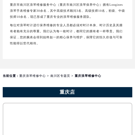
长沙市芙蓉区建湘路393号世茂环球金融中心写字楼10层1013室（需提前预约）
重庆市南川区浪琴维修服务中心（重庆市南川区浪琴保养中心）拥有Longines
郑州市二七区民主路10号华润大厦29层2905室（需提前预约）
浪琴手表维修专家30余名，其中高级技术顾问3名、高级技师10名，初级、中级
技师10余名，现已形成了重庆专业的浪琴维修服务团队。
太原市迎泽区迎泽街道解放路15号亨得利名表维修授权店3楼（需提前预约）
每位对浪琴时计进行保养维修的专业人员都必须对时计本身、时计历史及其拥
沈阳市沈河区中街路137号亨得利名表维修授权店1楼（需提前预约）
有者抱有充分的尊重。我们认为每一枚时计，都同它的拥有者一样尊贵。我们
沈阳市沈河区中街路83号亨得利名表维修授权店1楼（需提前预约）
保证，您的腕表会得到始终如一的精心保养与维护，保障它的恒久价值与可靠
性能得以世代相传。
黑龙江省大庆市萨尔图区会战大街浪琴售后服务中心（需提前预约）
黑龙江省鹤岗市向阳区红军路浪琴售后服务中心（需提前预约）
黑龙江省黑河市爱辉区中央街浪琴售后服务中心（需提前预约）
黑龙江省鸡西市鸡冠区红军路浪琴售后服务中心（需提前预约）
当前位置：
重庆浪琴维修中心
>
南川区专题页
> 重庆浪琴维修中心
黑龙江省佳木斯市向阳区长安路浪琴售后服务中心（需提前预约）
黑龙江省牡丹江市东安区太平路浪琴售后服务中心（需提前预约）
重庆店
黑龙江省七台河市桃山区大同街浪琴售后服务中心（需提前预约）
黑龙江省齐齐哈尔市龙沙区龙华路浪琴售后服务中心（需提前预约）
黑龙江省双鸭山市尖山区新兴大街浪琴售后服务中心（需提前预约）
黑龙江省绥化市北林区新华街与康庄路交叉口浪琴售后服务中心（需提前预约）