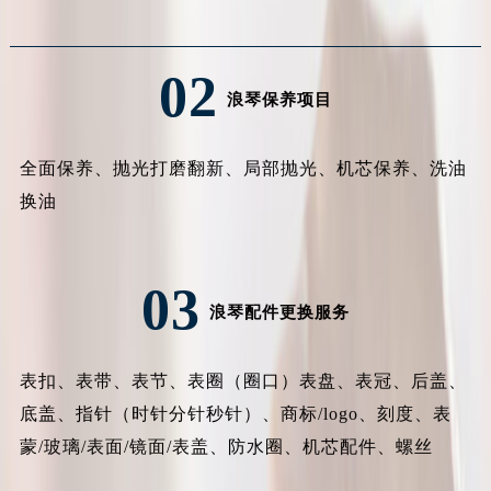
江苏省宿迁市宿城区西湖路浪琴售后服务中心（需提前预约）
江苏省泰州市海陵区永定东路399号置地商务中心东塔（华润万象城）17层1706室浪琴售后服务中心（需提前预约）
02
江苏省徐州市鼓楼区淮海东路29号苏宁广场IFC国际金融中心35层3508室浪琴售后服务中心（需提前预约）
浪琴保养项目
江苏省盐城市盐都区世纪大道5号盐城金融城写字楼1号楼16层1604室浪琴售后服务中心（需提前预约）
江苏省扬州市邗江区国展路29号星耀天地写字楼1号楼18层1803室浪琴售后服务中心（需提前预约）
全面保养、抛光打磨翻新、局部抛光、机芯保养、洗油
江苏省镇江市京口区中山东路浪琴售后服务中心（需提前预约）
换油
江西省抚州市临川区赣东大道浪琴售后服务中心（需提前预约）
江西省赣州市章贡区文清路浪琴售后服务中心（需提前预约）
江西省吉安市吉州区井冈山大道浪琴售后服务中心（需提前预约）
03
浪琴配件更换服务
江西省景德镇市珠山区珠山中路浪琴售后服务中心（需提前预约）
江西省九江市浔阳区浔阳路浪琴售后服务中心（需提前预约）
江西省南昌市红谷滩新区红谷中大道998号绿地双子塔（中央广场）A1座办公楼14层14-07室浪琴售后服务中心（需提前预约）
表扣、表带、表节、表圈（圈口）表盘、表冠、后盖、
江西省萍乡市安源区萍安北大道与康庄路交叉口浪琴售后服务中心（需提前预约）
底盖、指针（时针分针秒针）、商标/logo、刻度、表
江西省上饶市信州区滨江西路浪琴售后服务中心（需提前预约）
蒙/玻璃/表面/镜面/表盖、防水圈、机芯配件、螺丝
江西省新余市渝水区北湖西路浪琴售后服务中心（需提前预约）