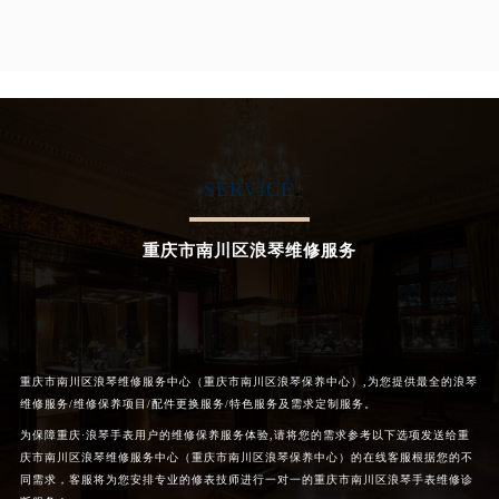
山西省阳泉市郊区平阳东街与新城大道交叉口浪琴售后服务中心（需提前预约）
山西省运城市盐湖区河东街浪琴售后服务中心（需提前预约）
山西省长治市潞州区英雄中路浪琴售后服务中心（需提前预约）
山西省太原市迎泽区迎泽街道解放路15号亨得利名表维修授权店3楼浪琴售后服务中心（需提前预约）
天津市和平区赤峰道136号天津国际金融中心26层2603室浪琴售后服务中心（需提前预约）
安徽省安庆市迎江区人民路浪琴售后服务中心（需提前预约）
SERVICE
安徽省蚌埠市蚌山区淮河路浪琴售后服务中心（需提前预约）
安徽省亳州市谯城区魏武大道浪琴售后服务中心（需提前预约）
重庆市南川区浪琴维修服务
安徽省池州市贵池区长江路浪琴售后服务中心（需提前预约）
安徽省滁州市琅琊区南谯北路浪琴售后服务中心（需提前预约）
安徽省阜阳市颍州区颍州北路浪琴售后服务中心（需提前预约）
安徽省淮北市相山区淮海路浪琴售后服务中心（需提前预约）
重庆市南川区浪琴维修服务中心（重庆市南川区浪琴保养中心）,为您提供最全的浪琴
维修服务/维修保养项目/配件更换服务/特色服务及需求定制服务。
安徽省淮南市田家庵区国庆中路浪琴售后服务中心（需提前预约）
为保障重庆·浪琴手表用户的维修保养服务体验,请将您的需求参考以下选项发送给重
安徽省黄山市屯溪区黄山西路浪琴售后服务中心（需提前预约）
庆市南川区浪琴维修服务中心（重庆市南川区浪琴保养中心）的在线客服根据您的不
安徽省六安市金安区解放中路浪琴售后服务中心（需提前预约）
同需求，客服将为您安排专业的修表技师进行一对一的重庆市南川区浪琴手表维修诊