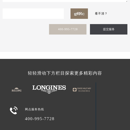
新疆维吾尔自治区塔城市塔城地区闻琴路浪琴售后服务中心（需提前预约）
新疆维吾尔自治区铁门关市兴疆路浪琴售后服务中心（需提前预约）
看不清？
新疆维吾尔自治区图木舒克市图木舒克市中兴街浪琴售后服务中心（需提前预约）
新疆维吾尔自治区吐鲁番市高昌区文化中路文化中路浪琴售后服务中心（需提前预约）
400-995-7728
提交服务
新疆维吾尔自治区乌苏市乌鲁木齐北路浪琴售后服务中心（需提前预约）
新疆维吾尔自治区五家渠市长征西街浪琴售后服务中心（需提前预约）
新疆维吾尔自治区新星市东风路浪琴售后服务中心（需提前预约）
新疆维吾尔自治区伊宁市解放西路浪琴售后服务中心（需提前预约）
轻轻滑动下方栏目探索更多精彩内容
贵州省安顺市西秀区中华南路浪琴售后服务中心（需提前预约）
贵州省毕节市七星关区松山路浪琴售后服务中心（需提前预约）
贵州省六盘水市钟山区钟山大道浪琴售后服务中心（需提前预约）
贵州省黔东南苗族侗族自治州凯里市北京西路浪琴售后服务中心（需提前预约）
贵州省黔西南布依族苗族自治州兴义市大道与桔香路交汇处浪琴售后服务中心（需提前预约）

网点服务热线
贵州省铜仁市碧江区民主路浪琴售后服务中心（需提前预约）
400-995-7728
贵州省遵义市红花岗区共青大道与嵩山路交叉口浪琴售后服务中心（需提前预约）