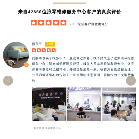
甘肃省白银市白银区北京路浪琴售后服务中心（需提前预约）
甘肃省定西市安定区解放路浪琴售后服务中心（需提前预约）
42860
来自
位浪琴维修服务中心客户的真实评价
甘肃省敦煌市沙州镇阳关中路浪琴售后服务中心（需提前预约）





5.0
综合客户满意度评分
甘肃省合作市人民街浪琴售后服务中心（需提前预约）
甘肃省嘉峪关市雄关区新华中路浪琴售后服务中心（需提前预约）
Lv6
熊宝宝
甘肃省金昌市金川区北京路浪琴售后服务中心（需提前预约）





甘肃省酒泉市肃州区西大街浪琴售后服务中心（需提前预约）
我的手表买了很多年了一直没做过保养，找了好久选了
这家浪琴维修
服务中心，进来感觉环境很舒适，服务人员态度很随和很专业。做完
甘肃省临夏市城南街道团结路浪琴售后服务中心（需提前预约）
保养手表走时也很精准，外观也是焕然一新。收费方面也是很合理，
并且师傅还细心地告知了一些使用的注意事项。很愉快的一次消费体
甘肃省陇南市武都区人民路浪琴售后服务中心（需提前预约）
<
>
验。
甘肃省平凉市崆峒区西大街浪琴售后服务中心（需提前预约）
甘肃省庆阳市西峰区南大街浪琴售后服务中心（需提前预约）
甘肃省天水市秦州区民主路浪琴售后服务中心（需提前预约）
甘肃省武威市凉州区迎宾路浪琴售后服务中心（需提前预约）
甘肃省张掖市甘州区民乐北路浪琴售后服务中心（需提前预约）
重庆浪琴维修服务中心
宁夏回族自治区固原市原州区文化街浪琴售后服务中心（需提前预约）