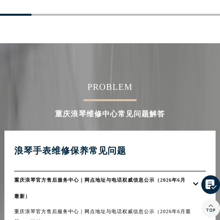
宁夏回族自治区石嘴山市大武口区贺兰山路浪琴售后服务中心（需提前预约）
宁夏回族自治区吴忠市利通区开元大道浪琴售后服务中心（需提前预约）
宁夏回族自治区银川市兴庆区新华东路97号新百中心C馆一层C1-18号商铺浪琴售后服务中心（需提前预约）
宁夏回族自治区中卫市沙坡头区鼓楼东街浪琴售后服务中心（需提前预约）
青海省果洛藏族自治州玛沁县团结路浪琴售后服务中心（需提前预约）
青海省海北藏族自治州海晏县将军路浪琴售后服务中心（需提前预约）
PROBLEM
青海省海东市乐都区滨河路浪琴售后服务中心（需提前预约）
青海省海南藏族自治州共和县青海湖大街浪琴售后服务中心（需提前预约）
重庆浪琴维修中心常见问题解答
青海省海西蒙古族藏族自治州德令哈市柴达木路浪琴售后服务中心（需提前预约）
青海省黄南藏族自治州同仁市德合隆路浪琴售后服务中心（需提前预约）
浪琴手表维修保养常见问题
青海省西宁市城西区海湖新区西关大道浪琴售后服务中心（需提前预约）
青海省玉树藏族自治州结古镇胜利路浪琴售后服务中心（需提前预约）
陕西省安康市汉滨区金州路浪琴售后服务中心（需提前预约）
重庆浪琴官方售后服务中心｜网点地址与电话权威信息公示（2026年6月

陕西省宝鸡市渭滨区经二路浪琴售后服务中心（需提前预约）
最新）

陕西省汉中市汉台区北大街浪琴售后服务中心（需提前预约）
重庆浪琴官方售后服务中心｜网点地址与电话权威信息公示（2026年6月最