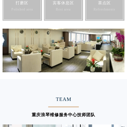
打磨区
宾客休息区
茶点区
广东省汕尾市城区香洲街道园林社区翠园街浪琴售后服务中心（需提前预约）
Polished area
Rest area
Refreshments
广东省韶关市武江区芙蓉新区与老城中心交汇处浪琴售后服务中心（需提前预约）
广东省深圳市罗湖区深南东路5001号华润大厦17层1701室浪琴售后服务中心（需提前预约）
广东省阳江市江城区东风一路浪琴售后服务中心（需提前预约）
广东省云浮市云城区金山路浪琴售后服务中心（需提前预约）
广东省湛江市赤坎区观海北路浪琴售后服务中心（需提前预约）
广东省肇庆市端州区信安大道与砚都大道交汇处浪琴售后服务中心（需提前预约）
广西壮族自治区百色市右江区中山二路浪琴售后服务中心（需提前预约）
广西壮族自治区北海市海城区北京路浪琴售后服务中心（需提前预约）
广西壮族自治区崇左市江州区石景林街道友谊大道与丽川路交汇处浪琴售后服务中心（需提前预约）
广西壮族自治区防城港市港口区金花茶大道浪琴售后服务中心（需提前预约）
TEAM
广西壮族自治区贵港市港北区港城街道布山大道与仙衣路交叉口浪琴售后服务中心（需提前预约）
广西壮族自治区桂林市秀峰区红岭路浪琴售后服务中心（需提前预约）
重庆浪琴维修服务中心技师团队
广西壮族自治区河池市金城江区金城江街道朝阳路浪琴售后服务中心（需提前预约）
广西壮族自治区贺州市八步区城东街道灵峰南路浪琴售后服务中心（需提前预约）