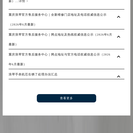
新）...
详情 >
陕西省商洛市商州区州城街浪琴售后服务中心（需提前预约）
陕西省铜川市王益区红旗街浪琴售后服务中心（需提前预约）
重庆浪琴官方售后服务中心｜全新维修门店地址及电话权威信息公示
陕西省渭南市临渭区东风大街浪琴售后服务中心（需提前预约）
（2026年6月最新）
陕西省咸阳市秦都区沣西新城统一西路与白马河路交汇处浪琴售后服务中心（需提前预约）
重庆浪琴官方售后服务中心｜网点地址及热线权威信息公示（2026年6月
陕西省延安市宝塔区中心街浪琴售后服务中心（需提前预约）
最新）
陕西省榆林市榆阳区长兴路浪琴售后服务中心（需提前预约）
重庆浪琴官方售后服务中心｜网点地址与官方电话权威信息公示（2026
新疆维吾尔自治区阿克苏市东大街浪琴售后服务中心（需提前预约）
新疆维吾尔自治区阿拉尔市胜利大道浪琴售后服务中心（需提前预约）
年6月最新）
新疆维吾尔自治区阿拉山口市友好路浪琴售后服务中心（需提前预约）
浪琴手表机芯生锈了处理办法汇总
新疆维吾尔自治区阿勒泰市解放路浪琴售后服务中心（需提前预约）
新疆维吾尔自治区阿图什市光明路浪琴售后服务中心（需提前预约）
查看更多
新疆维吾尔自治区白杨市军垦路浪琴售后服务中心（需提前预约）
新疆维吾尔自治区北屯市团结路浪琴售后服务中心（需提前预约）
新疆维吾尔自治区博乐市博乐市北京路浪琴售后服务中心（需提前预约）
新疆维吾尔自治区昌吉市延安北路浪琴售后服务中心（需提前预约）