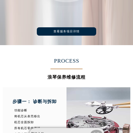
上海市徐汇区虹桥路3号港汇中心2座37层3705室浪琴售后服务中心（需提前预约）
浙江省杭州市上城区钱江路1366号华润大厦A座5层503-5室浪琴售后服务中心（需提前预约）
浙江省湖州市吴兴区劳动路浪琴售后服务中心（需提前预约）
查看服务项目详情
浙江省嘉兴市南湖区广益路705号嘉兴世界贸易中心A座13层1304室浪琴售后服务中心（需提前预约）
浙江省金华市金东区东市南街777号金华万达广场4号楼22楼2209室浪琴售后服务中心（需提前预约）
浙江省丽水市莲都区解放街浪琴售后服务中心（需提前预约）
浙江省宁波市江北区大闸南路500号来福士广场办公楼20层2009室浪琴售后服务中心（需提前预约）
PROCESS
浙江省衢州市柯城区上街浪琴售后服务中心（需提前预约）
浪琴保养维修流程
浙江省绍兴市越城区胜利东路379号世茂天际中心写字楼8层805室浪琴售后服务中心（需提前预约）
浙江省舟山市定海区解放东路浪琴售后服务中心（需提前预约）
澳门特别行政区大堂区议事亭前地（新马路）浪琴售后服务中心（需提前预约）
步骤一： 诊断与拆卸
澳门特别行政区风顺堂区南湾大马路浪琴售后服务中心（需提前预约）
功能诊断
澳门特别行政区花地玛堂区关闸广场浪琴售后服务中心（需提前预约）
将机芯从表壳移出
澳门特别行政区花王堂区大三巴商圈浪琴售后服务中心（需提前预约）
机芯全面拆卸
所有机芯零件清洁
澳门特别行政区嘉模堂区官也街浪琴售后服务中心（需提前预约）