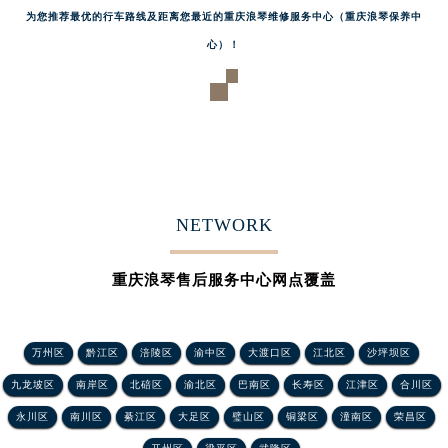
辽宁省阜新市海州区解放大街浪琴售后服务中心（需提前预约）
为您推荐最优的行车路线及距离您最近的重庆浪琴维修服务中心（重庆浪琴保养中
辽宁省葫芦岛市连山区中央路浪琴售后服务中心（需提前预约）
心）！
辽宁省锦州市古塔区中央大街浪琴售后服务中心（需提前预约）
辽宁省辽阳市白塔区新运大街浪琴售后服务中心（需提前预约）
辽宁省盘锦市兴隆台区石油大街浪琴售后服务中心（需提前预约）
辽宁省铁岭市银州区南马路浪琴售后服务中心（需提前预约）
辽宁省营口市站前区市府路与渤海大街交叉口浪琴售后服务中心（需提前预约）
辽宁省沈阳市沈河区中街路137号亨得利名表维修授权店1楼浪琴售后服务中心（需提前预约）
NETWORK
辽宁省沈阳市沈河区中街路83号亨得利名表维修授权店1楼浪琴售后服务中心（需提前预约）
北京市朝阳区建国门外大街甲6号华熙国际中心D座11层1102室浪琴售后服务中心（需提前预约）
重庆浪琴售后服务中心网点覆盖
北京市东城区东长安街1号王府井东方广场W3座6层602室浪琴售后服务中心（需提前预约）
河北省保定市竞秀区朝阳北大街北国先天下浪琴售后服务中心（需提前预约）
万州区
黔江区
涪陵区
渝中区
大渡口区
江北区
沙坪坝区
内蒙古自治区阿拉善盟市左旗土尔扈特大街浪琴售后服务中心（需提前预约）
九龙坡区
南岸区
北碚区
渝北区
巴南区
长寿区
江津区
合川区
内蒙古自治区巴彦淖尔市临河区新华街浪琴售后服务中心（需提前预约）
永川区
南川区
綦江区
大足区
璧山区
铜梁区
潼南区
荣昌区
内蒙古自治区包头市青山区幸福路甲3号王府井百货名表维修浪琴售后服务中心（需提前预约）