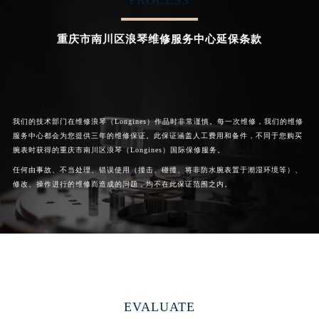
PROCESS
湖北省孝感市孝南区复兴大道浪琴售后服务中心（需提前预约）
湖北省宜昌市西陵区夷陵大道与港窑路浪琴售后服务中心（需提前预约）
重庆市南川区浪琴维修服务中心延保条款
湖南省常德市武陵区人民路浪琴售后服务中心（需提前预约）
湖南省郴州市北湖区国庆北路浪琴售后服务中心（需提前预约）
湖南省衡阳市雁峰区解放路浪琴售后服务中心（需提前预约）
湖南省怀化市鹤城区迎丰中路浪琴售后服务中心（需提前预约）
我们的技术部门在维修浪琴（Longines）作品时非常谨慎。每一次维修，我们的维修
湖南省娄底市娄星区长青街浪琴售后服务中心（需提前预约）
服务中心都会为您提供三年的维修保证。此保证涵盖人工费用和备件，不同于您购买
湖南省邵阳市双清区东风路浪琴售后服务中心（需提前预约）
腕表时获得的重庆市南川区浪琴（Longines）国际保修服务。
任何由事故、不当处理、错误使用（撞击、碰撞、将非防水腕表置于潮湿环境等）、
湖南省湘潭市雨湖区莲城大道浪琴售后服务中心（需提前预约）
修改、操作进行的维修而造成的问题，均不在此保证范围之内。
湖南省益阳市赫山区桃花仑路浪琴售后服务中心（需提前预约）
湖南省永州市冷水滩区永州大道与中兴路交叉口浪琴售后服务中心（需提前预约）
湖南省岳阳市岳阳楼区东茅岭路浪琴售后服务中心（需提前预约）
湖南省张家界市永定区解放路浪琴售后服务中心（需提前预约）
湖南省长沙市芙蓉区建湘路393号世茂环球金融中心写字楼10层1013室浪琴售后服务中心（需提前预约）
湖南省株洲市芦淞区建设南路浪琴售后服务中心（需提前预约）
EVALUATE