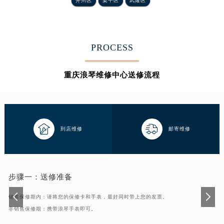
开州区
梁平区
武隆区
内蒙古自治区赤峰市红山区哈达街浪琴售后服务中心（需提前预约）
内蒙古自治区鄂尔多斯市东胜区伊金霍洛街浪琴售后服务中心（需提前预约）
内蒙古自治区呼伦贝尔市海拉尔区中央街浪琴售后服务中心（需提前预约）
PROCESS
内蒙古自治区通辽市科尔沁区明仁大街浪琴售后服务中心（需提前预约）
内蒙古自治区乌海市海勃湾区人民南路浪琴售后服务中心（需提前预约）
重庆浪琴维修中心送修流程
内蒙古自治区乌兰察布市集宁区恩和大街浪琴售后服务中心（需提前预约）
内蒙古自治区锡林郭勒盟市锡林浩特市光明街与额尔敦路交叉口浪琴售后服务中心（需提前预约）
内蒙古自治区兴安盟市乌兰浩特市兴安大街浪琴售后服务中心（需提前预约）
山西省大同市平城区迎宾街浪琴售后服务中心（需提前预约）


到店维修
邮寄维修
山西省晋城市城区黄华街浪琴售后服务中心（需提前预约）
山西省晋中市榆次区顺城街浪琴售后服务中心（需提前预约）
山西省临汾市尧都区解放路浪琴售后服务中心（需提前预约）
步骤一：
送修准备
山西省吕梁市离石区永宁中路与建设街交叉口浪琴售后服务中心（需提前预约）
销售保修期内：请将您的保修卡和手表，最好同时带上您的发票。
山西省朔州市朔城区怡西路与鄯阳西街交汇处浪琴售后服务中心（需提前预约）
非销售保修期：携带浪琴手表即可。
山西省忻州市忻府区和平东街与七一南路交叉口浪琴售后服务中心（需提前预约）