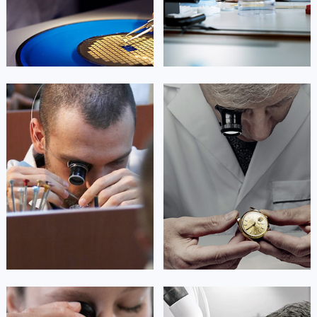


重庆市江北区浪琴维修
重庆市万州区浪琴维修
香港特别行政区九龙区油尖旺区弥敦道浪琴售后服务中心（需提前预约）
香港特别行政区铜锣湾区湾仔区轩尼诗道浪琴售后服务中心（需提前预约）
河南省安阳市文峰区解放大道浪琴售后服务中心（需提前预约）
河南省鹤壁市淇滨区九州路浪琴售后服务中心（需提前预约）
杰登·奥斯卡里昂
查尔斯·彼得艾伯特
河南省济源市沁园街道济水大道浪琴售后服务中心（需提前预约）
资深浪琴技师
资深浪琴技师
河南省焦作市解放区解放路浪琴售后服务中心（需提前预约）
是重庆黔江区浪琴售后服务中心
是重庆涪陵区浪琴售后服务中心
(浪琴维修保养中心)
(浪琴维修保养中心)
河南省开封市鼓楼区中山路浪琴售后服务中心（需提前预约）
的高级技师之一
的高级技师之一
Chongqing Longines Maintain center
Chongqing Longines Maintain center
河南省洛阳市西工区中州中路与解放路交叉口浪琴售后服务中心（需提前预约）
河南省漯河市源汇区交通路浪琴售后服务中心（需提前预约）
河南省南阳市宛城区范蠡东路与南都路交叉口浪琴售后服务中心（需提前预约）


重庆黔江区浪琴维修
重庆涪陵区浪琴维修
河南省平顶山市卫东区建设路浪琴售后服务中心（需提前预约）
河南省濮阳市大华龙区开州路绿城路交叉口浪琴售后服务中心（需提前预约）
河南省三门峡市湖滨区和平路浪琴售后服务中心（需提前预约）
河南省商丘市梁园区神火大道浪琴售后服务中心（需提前预约）
安尼塔·阿普里尔
贝亚特·布兰奇