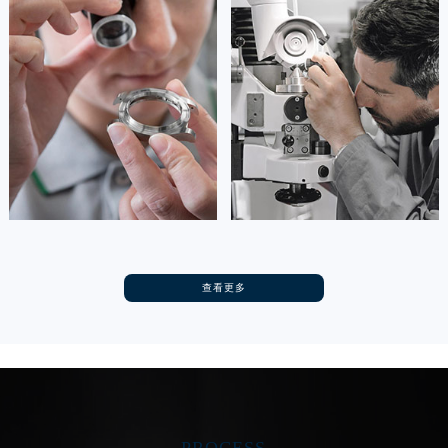
河南省新乡市红旗区人民路浪琴售后服务中心（需提前预约）
资深浪琴技师
资深浪琴技师
是重庆渝中区浪琴售后服务中心
是重庆大渡口区浪琴售后服务中心
河南省信阳市浉河区东方红大道浪琴售后服务中心（需提前预约）
(浪琴维修保养中心)
(浪琴维修保养中心)
的高级技师之一
的高级技师之一
河南省许昌市魏都区建安大道与八龙路交叉口浪琴售后服务中心（需提前预约）
Chongqing Longines Maintain center
Chongqing Longines Maintain center
河南省郑州市二七区民主路10号华润大厦29层2905室浪琴售后服务中心（需提前预约）
河南省周口市川汇区七一路浪琴售后服务中心（需提前预约）


重庆渝中区浪琴维修
重庆大渡口区浪琴维修
河南省驻马店市驿城区乐山大道与置地大道交叉口浪琴售后服务中心（需提前预约）
湖北省鄂州市鄂城区文星大道浪琴售后服务中心（需提前预约）
湖北省黄冈市黄州区赤壁大道浪琴售后服务中心（需提前预约）
湖北省黄石市黄石港区武汉路浪琴售后服务中心（需提前预约）
湖北省荆门市东宝中天街步行街浪琴售后服务中心（需提前预约）
卡罗琳·卡桑德拉
辛迪·克莱门特
查看更多
资深浪琴技师
资深浪琴技师
湖北省荆州市荆州区荆中路浪琴售后服务中心（需提前预约）
是重庆沙坪坝区浪琴售后服务中心
是重庆九龙坡区浪琴售后服务中心
(浪琴维修保养中心)
(浪琴维修保养中心)
湖北省十堰市茅箭区人民北路浪琴售后服务中心（需提前预约）
的高级技师之一
的高级技师之一
湖北省随州市曾都区青年路浪琴售后服务中心（需提前预约）
Chongqing Longines Maintain center
Chongqing Longines Maintain center
湖北省咸宁市咸安区长安大道浪琴售后服务中心（需提前预约）
湖北省襄阳市樊城区长虹路与人民路交叉口浪琴售后服务中心（需提前预约）


重庆沙坪坝区浪琴维修
重庆九龙坡区浪琴维修