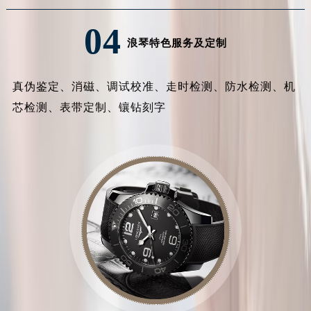
江西省宜春市袁州区中山中路浪琴售后服务中心（需提前预约）
04
江西省鹰潭市月湖区胜利东路浪琴售后服务中心（需提前预约）
浪琴特色服务及定制
山东省德州市德城区东风中路浪琴售后服务中心（需提前预约）
山东省东营市东营区济南路浪琴售后服务中心（需提前预约）
真伪鉴定、消磁、调试校准、走时检测、防水检测、机
山东省济南市历下区经十路11111号华润中心写字楼（万象城）15层1508室浪琴售后服务中心（需提前预约）
芯检测、表带定制、镶钻刻字
山东省济宁市任城区太白楼路浪琴售后服务中心（需提前预约）
山东省莱芜市文化南路8号银座商城名表维修一楼名表维修浪琴售后服务中心（需提前预约）
山东省临沂市兰山区解放路浪琴售后服务中心（需提前预约）
山东省日照市东港区烟台路浪琴售后服务中心（需提前预约）
山东省泰安市泰山区财源街道泰山大街浪琴售后服务中心（需提前预约）
山东省威海市环翠区新威海路89号振华商厦一楼名表维修浪琴售后服务中心（需提前预约）
山东省潍坊市奎文区东风东街浪琴售后服务中心（需提前预约）
山东省枣庄市滕州市北辛路与善国路交叉口浪琴售后服务中心（需提前预约）
山东省淄博市张店区金晶大道浪琴售后服务中心（需提前预约）
上海市黄浦区南京东路299号宏伊国际广场写字楼8层806室浪琴售后服务中心（需提前预约）