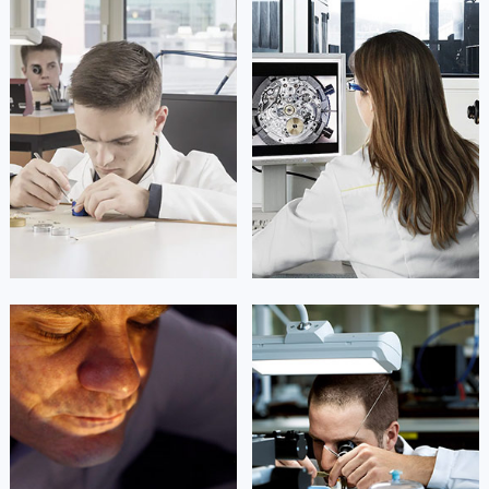
广西壮族自治区来宾市兴宾区桂中大道浪琴售后服务中心（需提前预约）
广西壮族自治区柳州市城中区中山中路浪琴售后服务中心（需提前预约）
广西壮族自治区钦州市钦南区金海湾东大街浪琴售后服务中心（需提前预约）
广西壮族自治区梧州市万秀区龙湖镇高旺路浪琴售后服务中心（需提前预约）
广西壮族自治区玉林市玉州区金玉路浪琴售后服务中心（需提前预约）
海南省儋州市儋州市那大镇兰洋北路浪琴售后服务中心（需提前预约）
海南省东方市八所镇解放西路浪琴售后服务中心（需提前预约）
海南省琼海市嘉积镇东风路浪琴售后服务中心（需提前预约）
海南省三沙市西沙区西沙群岛永兴岛北京路浪琴售后服务中心（需提前预约）
海南省三亚市吉阳区迎宾路浪琴售后服务中心（需提前预约）
凯罗尔·切尔西
达芙妮·克劳迪娅
海南省万宁市万城镇解放路浪琴售后服务中心（需提前预约）
资深浪琴技师
资深浪琴技师
是重庆市江北区浪琴售后服务中心
是重庆市万州区浪琴售后服务中心
海南省文昌市文城镇教育东路浪琴售后服务中心（需提前预约）
(浪琴维修保养中心)
(浪琴维修保养中心)
的高级技师之一
的高级技师之一
海南省五指山市通什镇三月三大道浪琴售后服务中心（需提前预约）
Chongqing Longines Maintain center
Chongqing Longines Maintain center
香港特别行政区尖沙咀区油尖旺区广东道浪琴售后服务中心（需提前预约）
香港特别行政区金钟区中西区金钟道浪琴售后服务中心（需提前预约）