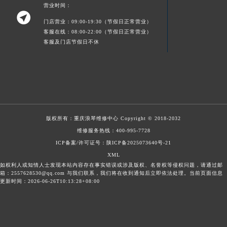
营业时间：
四川省阿坝州市马尔康市团结街浪琴售后服务中心（需提前预约）

四川省巴中市巴州区江北大道浪琴售后服务中心（需提前预约）
门店营业：09:00-19:30（节假日正常营业）
客服在线：08:00-22:00（节假日正常营业）
四川省成都市锦江区人民东路6号SAC东原中心24层2406B室浪琴售后服务中心（需提前预约）
客服及门店节假日不休
四川省达州市通川区中心广场、老车坝浪琴售后服务中心（需提前预约）
四川省德阳市旌阳区长江西路、南街浪琴售后服务中心（需提前预约）
四川省甘孜州市康定市情歌广场、箭炉街浪琴售后服务中心（需提前预约）
四川省广安市广安区建安南路浪琴售后服务中心（需提前预约）
四川省广元市利州区老城南北街、东大街浪琴售后服务中心（需提前预约）
版权所有：
重庆浪琴维修中心
Copyright © 2018-2032
四川省乐山市市中区嘉定中路浪琴售后服务中心（需提前预约）
维修服务热线：
400-995-7728
ICP备案/许可证号：陕ICP备2025073640号-21
四川省凉山州市西昌市大巷口下街浪琴售后服务中心（需提前预约）
XML
四川省泸州市江阳区治平路浪琴售后服务中心（需提前预约）
如权利人或知情人士发现本站内容存在事实错误或涉及版权、名誉权等侵权问题，请通过邮
箱：2557628530@qq.com 与我们联系，我们将在收到通知后立即依法处理。当前页面信息
四川省眉山市东坡区三苏路浪琴售后服务中心（需提前预约）
更新时间：2026-06-26T10:13:28+08:00
四川省绵阳市涪城区翠花街浪琴售后服务中心（需提前预约）
四川省南充市高坪区江东大道浪琴售后服务中心（需提前预约）
四川省内江市东兴区汉安大道浪琴售后服务中心（需提前预约）