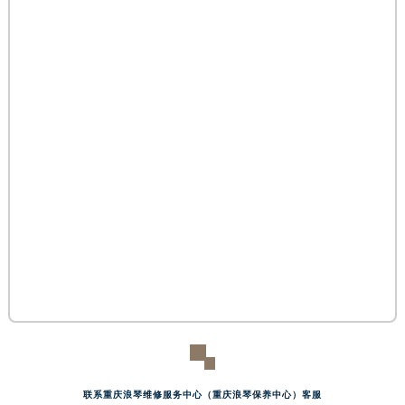
黑龙江省伊春市伊美区通河路浪琴售后服务中心（需提前预约）
吉林省白城市洮北区明仁南街浪琴售后服务中心（需提前预约）
吉林省白山市浑江区浑江大街浪琴售后服务中心（需提前预约）
吉林省吉林市船营区河南街浪琴售后服务中心（需提前预约）
吉林省辽源市龙山区人民大街浪琴售后服务中心（需提前预约）
吉林省梅河口市新华街道梅河大街浪琴售后服务中心（需提前预约）
吉林省四平市铁东区紫气大路与南九经街交汇处浪琴售后服务中心（需提前预约）
吉林省松原市宁江区五环大街浪琴售后服务中心（需提前预约）
吉林省通化市东昌区环通乡江南大街浪琴售后服务中心（需提前预约）
吉林省延边市延吉市解放路浪琴售后服务中心（需提前预约）
辽宁省鞍山市铁东区站前街浪琴售后服务中心（需提前预约）
辽宁省本溪市平山区胜利路浪琴售后服务中心（需提前预约）
辽宁省朝阳市双塔区新华路浪琴售后服务中心（需提前预约）
辽宁省丹东市振兴区七经街浪琴售后服务中心（需提前预约）
辽宁省抚顺市新抚区东一路浪琴售后服务中心（需提前预约）
联系重庆浪琴维修服务中心（重庆浪琴保养中心）客服