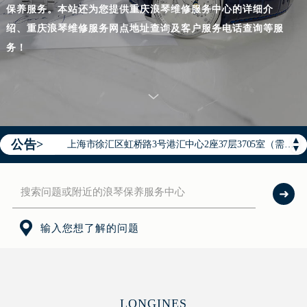
保养服务。本站还为您提供重庆浪琴维修服务中心的详细介
2026年浪琴中国区售后服务网络优化升级公告
绍、重庆浪琴维修服务网点地址查询及客户服务电话查询等服
2026年8月浪琴全国官方售后客户服务热线：400-995-7728
务！
2026年8月浪琴售后服务中心最新网点地址：
北京市东城区东长安街1号王府井东方广场W3座6层602室（需提前预约）
北京市朝阳区建国门外大街甲6号华熙国际中心D座11层1102室（需提前预约）
天津市和平区赤峰道136号天津国际金融中心26层2603室（需提前预约）
▲
公告>
上海市徐汇区虹桥路3号港汇中心2座37层3705室（需提前预约）
▼
上海市黄浦区南京东路299号宏伊国际广场写字楼8层806室（需提前预约）
南京市秦淮区中山南路1号南京中心22层22-C1-C3室（需提前预约）
常州市新北区龙锦路1590号现代传媒中心5号楼10层1008室（需提前预约）

徐州市鼓楼区淮海东路29号苏宁广场IFC国际金融中心35层3508室（需提前预约）
输入您想了解的问题
扬州市邗江区国展路29号星耀天地写字楼1号楼18层1803室（需提前预约）
盐城市盐都区世纪大道5号盐城金融城写字楼1号楼16层1604室（需提前预约）
泰州市海陵区永定东路399号置地商务中心东塔（华润万象城）17层1706室（需提前预约）
LONGINES