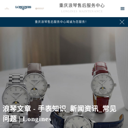
重庆浪琴售后服务中心

LONGINES MAINTENANCE

重庆浪琴售后服务中心竭诚为您服务！
浪琴文章 - 手表知识_新闻资讯_常见
问题 | Longines