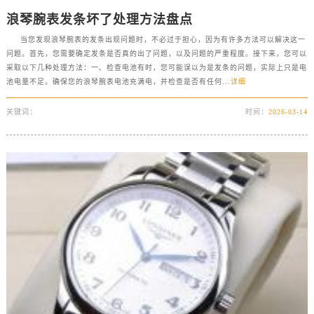
江苏省淮安市清江浦区淮海北路浪琴售后服务中心（需提前预约）
浪琴腕表发条坏了处理方法盘点
江苏省连云港市海州区通灌北路浪琴售后服务中心（需提前预约）
当您发现浪琴腕表的发条出现问题时，不必过于担心，因为有许多方法可以解决这一
江苏省南京市秦淮区中山南路1号南京中心22层22-C1-C3室浪琴售后服务中心（需提前预约）
问题。首先，您需要确定发条是否真的出了问题，以及问题的严重程度。接下来，您可以
江苏省宿迁市宿城区西湖路浪琴售后服务中心（需提前预约）
采取以下几种处理方法：一、检查电池有时，您可能误以为是发条的问题，实际上只是电
池电量不足。确保您的浪琴腕表电池充满电，并检查是否有任何...
详细
江苏省泰州市海陵区永定东路399号置地商务中心东塔（华润万象城）17层1706室浪琴售后服务中心（需提前预约）
江苏省徐州市鼓楼区淮海东路29号苏宁广场IFC国际金融中心35层3508室浪琴售后服务中心（需提前预约）
关键词：
时间：
2026-03-14
江苏省盐城市盐都区世纪大道5号盐城金融城写字楼1号楼16层1604室浪琴售后服务中心（需提前预约）
江苏省扬州市邗江区国展路29号星耀天地写字楼1号楼18层1803室浪琴售后服务中心（需提前预约）
江苏省镇江市京口区中山东路浪琴售后服务中心（需提前预约）
江西省抚州市临川区赣东大道浪琴售后服务中心（需提前预约）
江西省赣州市章贡区文清路浪琴售后服务中心（需提前预约）
江西省吉安市吉州区井冈山大道浪琴售后服务中心（需提前预约）
江西省景德镇市珠山区珠山中路浪琴售后服务中心（需提前预约）
江西省九江市浔阳区浔阳路浪琴售后服务中心（需提前预约）
江西省南昌市红谷滩新区红谷中大道998号绿地双子塔（中央广场）A1座办公楼14层1407室浪琴售后服务中心（需提前预约）
江西省萍乡市安源区萍安北大道与康庄路交叉口浪琴售后服务中心（需提前预约）