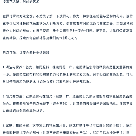
凌霄花之谜：时间的艺术
在探讨解决方法之前，不妨先了解一下凌霄花。作为一种象征着优雅与坚韧的花卉，凌霄
花不仅以其独特的花朵形状为人们所喜爱，更寓意着时间的流逝与变化之美。正如浪琴腕
表作为时间的载体，在日常使用中难免会遇到各种“变色”问题。接下来，让我们借鉴凌霄
花的精神，探索如何自然地修复我们的“时间之花”。
自然疗法：让变色表针重焕光彩
1.清洁与保养：首先，如同照料一株凌霄花一样，定期清洁您的浪琴腕表是至关重要的第
一步。使用柔软的布料轻轻擦拭表壳和表带上的灰尘和污垢。对于轻微的变色现象，可以
尝试使用温和的肥皂水（如洗衣液）和软毛刷进行局部清洗。
2.阳光的力量：就像凌霄花在阳光下绽放一样，适量的日光照射也能帮助恢复金属表面的
颜色。将腕表放置于自然光线下（避免直射），让其表面接受阳光的温暖洗礼。注意不要
过度曝晒以免损伤其他材质。
3.家庭小物的秘密：家中常见的物品如牙膏、醋或柠檬汁等也可以成为您的小帮手。使用
牙膏轻轻擦拭变色的部分（注意不要用含研磨颗粒的产品），然后用清水冲洗干净并擦