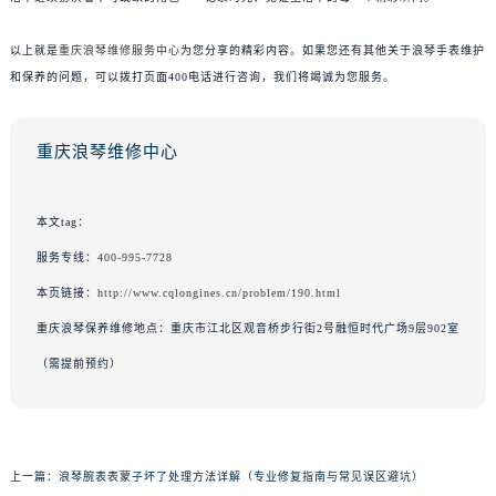
以上就是
重庆浪琴维修服务中心
为您分享的精彩内容。如果您还有其他关于浪琴手表维护
和保养的问题，可以拨打页面400电话进行咨询，我们将竭诚为您服务。
重庆浪琴维修中心
本文tag：
服务专线：
400-995-7728
本页链接：
http://www.cqlongines.cn/problem/190.html
重庆浪琴保养维修地点：重庆市江北区观音桥步行街2号融恒时代广场9层902室
（需提前预约）
上一篇：
浪琴腕表表蒙子坏了处理方法详解（专业修复指南与常见误区避坑）