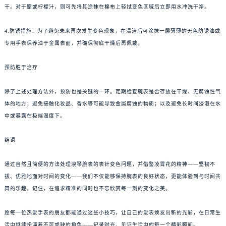
干。对于醋或柠檬汁，则可先将其涂抹在棉布上轻拭变色区域后立即用水冲洗干净。
4.防锈措施：为了避免未来再次发生变色现象，在清洁后可涂抹一层薄薄的无色防锈油或
专用手表保养油于金属表面，并确保彻底干燥后再佩戴。
预防胜于治疗
除了上述处理方法外，预防也是关键的一环。定期检查腕表是否存放在干燥、无腐蚀性气
体的地方；避免接触化妆品、香水等可能导致金属腐蚀的物质；以及避免长时间浸泡在水
中或暴露在极端温度下。
结语
通过自然且简便的方法处理浪琴腕表的表针变色问题，并借鉴凌霄花的精神——坚韧不
拔、优雅地面对时间的变化——我们不仅能够保持腕表的良好状态，更能体验到与时间共
舞的乐趣。记住，在追求精准的同时也不忘欣赏每一刻的变化之美。
愿每一位热爱手表的朋友都能通过这些小技巧，让自己的爱表焕发出新的光彩，在日常生
活中继续扮演着不可或缺的角色——记录时光、见证生活中的每一个精彩瞬间。