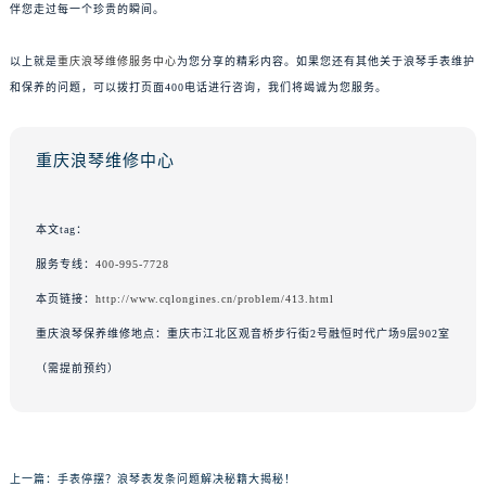
伴您走过每一个珍贵的瞬间。
以上就是
重庆浪琴维修服务中心
为您分享的精彩内容。如果您还有其他关于浪琴手表维护
和保养的问题，可以拨打页面400电话进行咨询，我们将竭诚为您服务。
重庆浪琴维修中心
本文tag：
服务专线：
400-995-7728
本页链接：
http://www.cqlongines.cn/problem/413.html
重庆浪琴保养维修地点：重庆市江北区观音桥步行街2号融恒时代广场9层902室
（需提前预约）
上一篇：
手表停摆？浪琴表发条问题解决秘籍大揭秘！