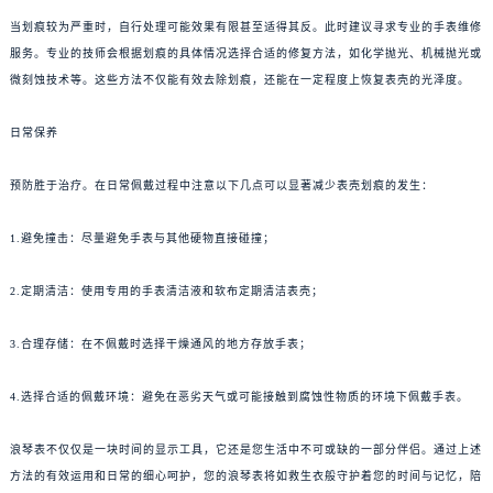
当划痕较为严重时，自行处理可能效果有限甚至适得其反。此时建议寻求专业的手表维修
服务。专业的技师会根据划痕的具体情况选择合适的修复方法，如化学抛光、机械抛光或
微刻蚀技术等。这些方法不仅能有效去除划痕，还能在一定程度上恢复表壳的光泽度。
日常保养
预防胜于治疗。在日常佩戴过程中注意以下几点可以显著减少表壳划痕的发生：
1.避免撞击：尽量避免手表与其他硬物直接碰撞；
2.定期清洁：使用专用的手表清洁液和软布定期清洁表壳；
3.合理存储：在不佩戴时选择干燥通风的地方存放手表；
4.选择合适的佩戴环境：避免在恶劣天气或可能接触到腐蚀性物质的环境下佩戴手表。
浪琴表不仅仅是一块时间的显示工具，它还是您生活中不可或缺的一部分伴侣。通过上述
方法的有效运用和日常的细心呵护，您的浪琴表将如救生衣般守护着您的时间与记忆，陪