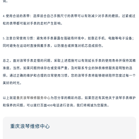
询。
4.使用合适的表带：选择适合自己手腕尺寸的表带可以有效减少对手表的磨损。过紧或过
松的表带都可能对手表的走时产生影响。
5.注意日常使用习惯：避免将手表暴露在强磁场环境中，如靠近手机、电脑等电子设备；
同时避免在运动时直接佩戴手表，以防撞击或摔落对机芯造成损伤。
总之，面对浪琴手表走慢的问题，采取上述措施可以有效延长手表的使用寿命并保持其精
准度。当然，如果问题持续存在或变得严重，及时联系专业的钟表维修服务是明智的选
择。通过正确的维护和合理的日常使用习惯，您的浪琴手表将能够继续陪伴您度过每一个
美好的时光。
以上就是
重庆浪琴维修服务中心
为您分享的精彩内容。如果您还有其他关于浪琴手表维护
和保养的问题，可以拨打页面400电话进行咨询，我们将竭诚为您服务。
重庆浪琴维修中心