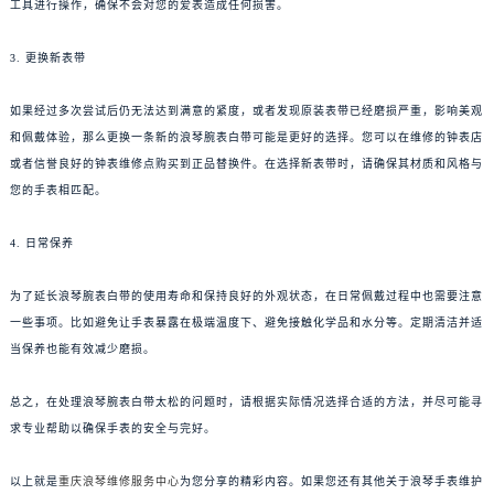
工具进行操作，确保不会对您的爱表造成任何损害。
3. 更换新表带
如果经过多次尝试后仍无法达到满意的紧度，或者发现原装表带已经磨损严重，影响美观
和佩戴体验，那么更换一条新的浪琴腕表白带可能是更好的选择。您可以在维修的钟表店
或者信誉良好的钟表维修点购买到正品替换件。在选择新表带时，请确保其材质和风格与
您的手表相匹配。
4. 日常保养
为了延长浪琴腕表白带的使用寿命和保持良好的外观状态，在日常佩戴过程中也需要注意
一些事项。比如避免让手表暴露在极端温度下、避免接触化学品和水分等。定期清洁并适
当保养也能有效减少磨损。
总之，在处理浪琴腕表白带太松的问题时，请根据实际情况选择合适的方法，并尽可能寻
求专业帮助以确保手表的安全与完好。
以上就是
重庆浪琴维修服务中心
为您分享的精彩内容。如果您还有其他关于浪琴手表维护