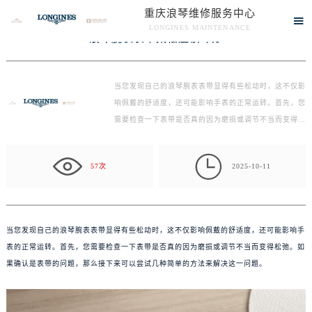
重庆浪琴维修服务中心
当前位置：
重庆浪琴维修中心
>
文章
> 浪琴腕表表带太松应该咋办

LONGINES MAINTENANCE
浪琴腕表表带太松应该咋办
重庆浪琴维修服务中心竭诚为您服务！
当您发现自己的浪琴腕表表带显得有些松动时，这不仅影
响佩戴的舒适度，还可能影响手表的正常运转。首先，您
需要检查一下表带是否真的因为磨损或调节不当而变得…

57次
2025-10-11
当您发现自己的浪琴腕表表带显得有些松动时，这不仅影响佩戴的舒适度，还可能影响手
表的正常运转。首先，您需要检查一下表带是否真的因为磨损或调节不当而变得松弛。如
果确认是表带的问题，那么接下来可以尝试几种简单的方法来解决这一问题。