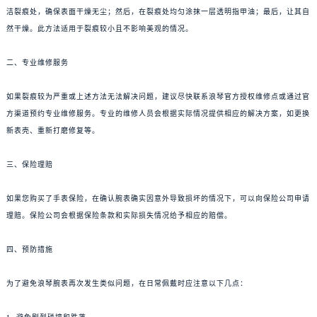
洁裂痕处，确保表面干燥无尘；然后，在裂痕处均匀涂抹一层透明指甲油；最后，让其自
然干燥。此方法适用于裂痕较小且不影响美观的情况。
二、专业维修服务
如果裂痕较为严重或上述方法无法解决问题，建议尽快联系浪琴官方授权维修点或通过官
方渠道预约专业维修服务。专业的维修人员会根据实际情况提供相应的解决方案，如更换
新表壳、重新打磨修复等。
三、保险理赔
如果您购买了手表保险，在确认腕表确实因意外导致损坏的情况下，可以向保险公司申请
理赔。保险公司会根据保险条款和实际损失情况给予相应的赔偿。
四、预防措施
为了避免浪琴腕表再次发生类似问题，在日常佩戴时应注意以下几点：