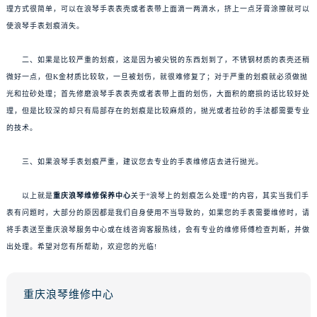
理方式很简单，可以在浪琴手表表壳或者表带上面滴一两滴水，挤上一点牙膏涂擦就可以
使浪琴手表划痕消失。
二、如果是比较严重的划痕，这是因为被尖锐的东西划到了，不锈钢材质的表壳还稍
微好一点，但K金材质比较软，一旦被划伤，就很难修复了；对于严重的划痕就必须做抛
光和拉砂处理；首先修磨浪琴手表表壳或者表带上面的划伤，大面积的磨损的话比较好处
理，但是比较深的却只有局部存在的划痕是比较麻烦的，抛光或者拉砂的手法都需要专业
的技术。
三、如果浪琴手表划痕严重，建议您去专业的手表维修店去进行抛光。
以上就是
重庆浪琴维修保养中心
关于“浪琴上的划痕怎么处理”的内容，其实当我们手
表有问题时，大部分的原因都是我们自身使用不当导致的，如果您的手表需要维修时，请
将手表送至重庆浪琴服务中心或在线咨询客服热线，会有专业的维修师傅检查判断，并做
出处理。希望对您有所帮助，欢迎您的光临!
重庆浪琴维修中心