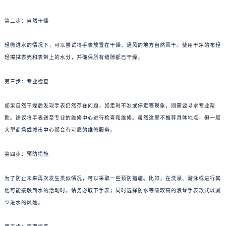
第二步：自然干燥
轻微进水的情况下，可以尝试将手表放置在干燥、通风的地方自然风干。使用干净的布轻
轻擦拭表壳和表带上的水分，并确保所有缝隙都已干燥。
第三步：专业检查
如果自然干燥后发现手表仍然存在问题，如走时不准或停走等现象，则需要寻求专业帮
助。建议将手表送至专业的维修中心进行检查和维修。虽然这里不推荐具体地点，但一般
大型商场或城市中心都会有可靠的维修服务。
第四步：预防措施
为了防止未来再次发生类似情况，可以采取一些预防措施。比如，在洗澡、游泳或进行其
他可能接触到水的活动时，请务必取下手表；同时选择防水等级较高的浪琴手表款式以减
少进水的风险。