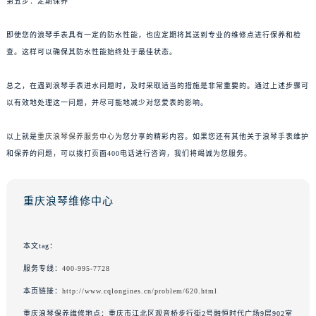
第五步：定期保养
即使您的浪琴手表具有一定的防水性能，也应定期将其送到专业的维修点进行保养和检
查。这样可以确保其防水性能始终处于最佳状态。
总之，在遇到浪琴手表进水问题时，及时采取适当的措施是非常重要的。通过上述步骤可
以有效地处理这一问题，并尽可能地减少对您爱表的影响。
以上就是
重庆浪琴保养服务中心
为您分享的精彩内容。如果您还有其他关于浪琴手表维护
和保养的问题，可以拨打页面400电话进行咨询，我们将竭诚为您服务。
重庆浪琴维修中心
本文tag：
服务专线：
400-995-7728
本页链接：
http://www.cqlongines.cn/problem/620.html
重庆浪琴保养维修地点：重庆市江北区观音桥步行街2号融恒时代广场9层902室