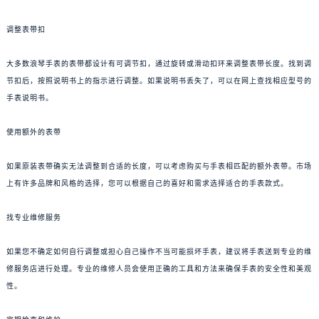
调整表带扣
大多数浪琴手表的表带都设计有可调节扣，通过旋转或滑动扣环来调整表带长度。找到调
节扣后，按照说明书上的指示进行调整。如果说明书丢失了，可以在网上查找相应型号的
手表说明书。
使用额外的表带
如果原装表带确实无法调整到合适的长度，可以考虑购买与手表相匹配的额外表带。市场
上有许多品牌和风格的选择，您可以根据自己的喜好和需求选择适合的手表款式。
找专业维修服务
如果您不确定如何自行调整或担心自己操作不当可能损坏手表，建议将手表送到专业的维
修服务店进行处理。专业的维修人员会使用正确的工具和方法来确保手表的安全性和美观
性。